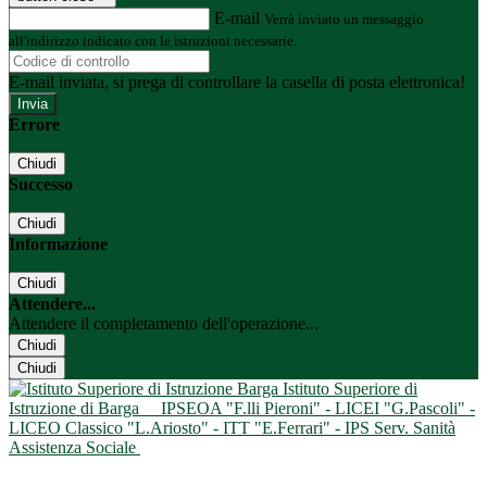
E-mail
Verrà inviato un messaggio
all'indirizzo indicato con le istruzioni necessarie.
E-mail inviata, si prega di controllare la casella di posta elettronica!
Errore
Chiudi
Successo
Chiudi
Informazione
Chiudi
Attendere...
Attendere il completamento dell'operazione...
Chiudi
Chiudi
Istituto Superiore di
Istruzione di Barga
IPSEOA "F.lli Pieroni" - LICEI "G.Pascoli" -
LICEO Classico "L.Ariosto" - ITT "E.Ferrari" - IPS Serv. Sanità
Assistenza Sociale