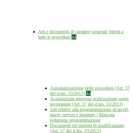
Atti e documenti di carattere generale riferiti a
tutte le procedure
44
Automatizzazione delle procedure (Art. 37
del d.lgs. 33/2013)
44
Acquisizione interesse realizzazione opere
incompiute (Art. 37 del d.lgs. 33/2013)
Atti relativi alla programmazione di lavori,
opere, servizi e forniture / Mancata
redazione programmazione
Documenti sul sistema di qualificazione
(Art. 37 del d.lgs. 33/2013)