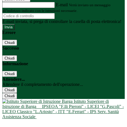
E-mail
Verrà inviato un messaggio
all'indirizzo indicato con le istruzioni necessarie.
E-mail inviata, si prega di controllare la casella di posta elettronica!
Errore
Chiudi
Successo
Chiudi
Informazione
Chiudi
Attendere...
Attendere il completamento dell'operazione...
Chiudi
Chiudi
Istituto Superiore di
Istruzione di Barga
IPSEOA "F.lli Pieroni" - LICEI "G.Pascoli" -
LICEO Classico "L.Ariosto" - ITT "E.Ferrari" - IPS Serv. Sanità
Assistenza Sociale