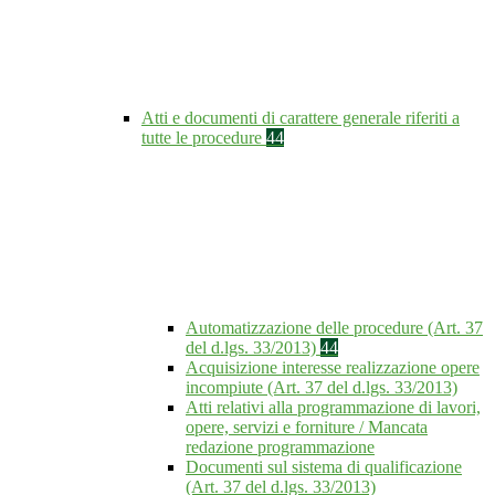
Atti e documenti di carattere generale riferiti a
tutte le procedure
44
Automatizzazione delle procedure (Art. 37
del d.lgs. 33/2013)
44
Acquisizione interesse realizzazione opere
incompiute (Art. 37 del d.lgs. 33/2013)
Atti relativi alla programmazione di lavori,
opere, servizi e forniture / Mancata
redazione programmazione
Documenti sul sistema di qualificazione
(Art. 37 del d.lgs. 33/2013)