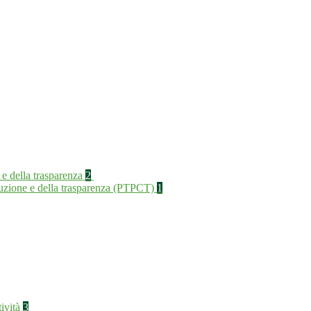
 e della trasparenza
2
rruzione e della trasparenza (PTPCT)
1
tività
3