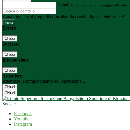
E-mail
Verrà inviato un messaggio all'indirizz
E-mail inviata, si prega di controllare la casella di posta elettronica!
Errore
Chiudi
Successo
Chiudi
Informazione
Chiudi
Attendere...
Attendere il completamento dell'operazione...
Chiudi
Chiudi
Istituto Superiore di Istruzio
Sociale
Facebook
Youtube
Instagram