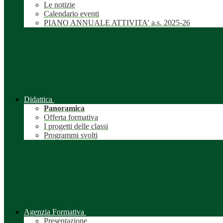
Le notizie
Calendario eventi
PIANO ANNUALE ATTIVITA' a.s. 2025-26
Didattica
Panoramica
Offerta formativa
I progetti delle classi
Programmi svolti
Agenzia Formativa
Presentazione