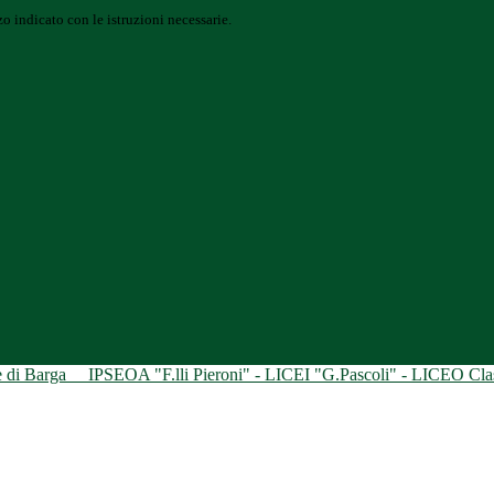
o indicato con le istruzioni necessarie.
ne di Barga
IPSEOA "F.lli Pieroni" - LICEI "G.Pascoli" - LICEO Class