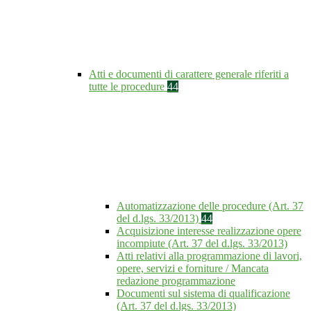
Atti e documenti di carattere generale riferiti a
tutte le procedure
44
Automatizzazione delle procedure (Art. 37
del d.lgs. 33/2013)
44
Acquisizione interesse realizzazione opere
incompiute (Art. 37 del d.lgs. 33/2013)
Atti relativi alla programmazione di lavori,
opere, servizi e forniture / Mancata
redazione programmazione
Documenti sul sistema di qualificazione
(Art. 37 del d.lgs. 33/2013)