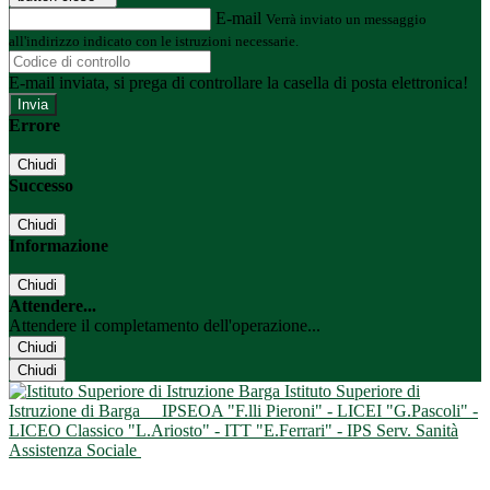
E-mail
Verrà inviato un messaggio
all'indirizzo indicato con le istruzioni necessarie.
E-mail inviata, si prega di controllare la casella di posta elettronica!
Errore
Chiudi
Successo
Chiudi
Informazione
Chiudi
Attendere...
Attendere il completamento dell'operazione...
Chiudi
Chiudi
Istituto Superiore di
Istruzione di Barga
IPSEOA "F.lli Pieroni" - LICEI "G.Pascoli" -
LICEO Classico "L.Ariosto" - ITT "E.Ferrari" - IPS Serv. Sanità
Assistenza Sociale