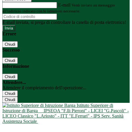
E-mail
Verrà inviato un messaggio
all'indirizzo indicato con le istruzioni necessarie.
E-mail inviata, si prega di controllare la casella di posta elettronica!
Errore
Chiudi
Successo
Chiudi
Informazione
Chiudi
Attendere...
Attendere il completamento dell'operazione...
Chiudi
Chiudi
Istituto Superiore di
Istruzione di Barga
IPSEOA "F.lli Pieroni" - LICEI "G.Pascoli" -
LICEO Classico "L.Ariosto" - ITT "E.Ferrari" - IPS Serv. Sanità
Assistenza Sociale