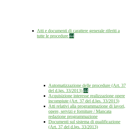
Atti e documenti di carattere generale riferiti a
tutte le procedure
44
Automatizzazione delle procedure (Art. 37
del d.lgs. 33/2013)
44
Acquisizione interesse realizzazione opere
incompiute (Art. 37 del d.lgs. 33/2013)
Atti relativi alla programmazione di lavori,
opere, servizi e forniture / Mancata
redazione programmazione
Documenti sul sistema di qualificazione
(Art. 37 del d.lgs. 33/2013)