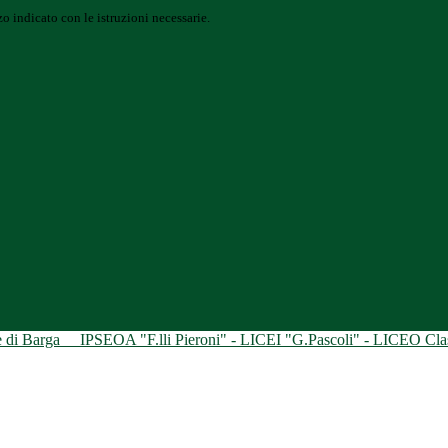
o indicato con le istruzioni necessarie.
ne di Barga
IPSEOA "F.lli Pieroni" - LICEI "G.Pascoli" - LICEO Class