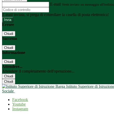
E-mail
Verrà inviato un messaggio all'indirizz
E-mail inviata, si prega di controllare la casella di posta elettronica!
Errore
Chiudi
Successo
Chiudi
Informazione
Chiudi
Attendere...
Attendere il completamento dell'operazione...
Chiudi
Chiudi
Istituto Superiore di Istruzio
Sociale
Facebook
Youtube
Instagram