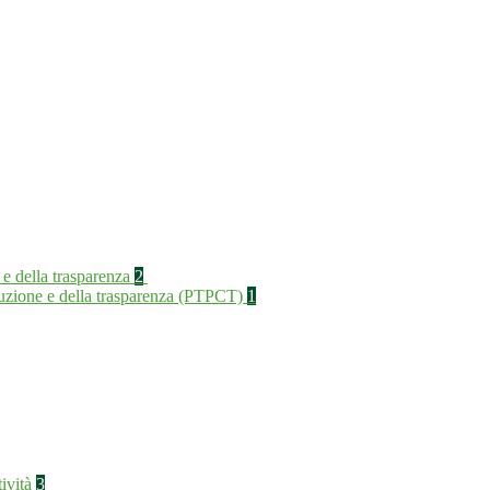
 e della trasparenza
2
rruzione e della trasparenza (PTPCT)
1
tività
3