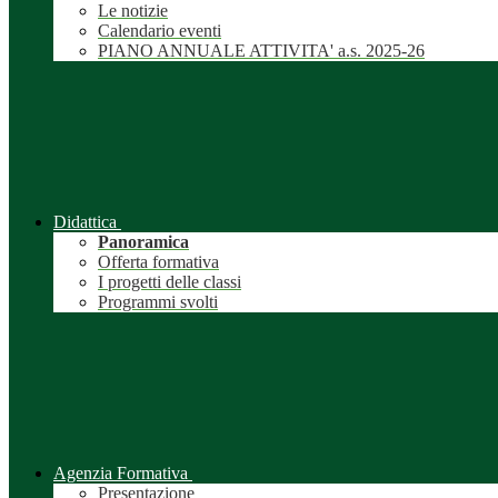
Le notizie
Calendario eventi
PIANO ANNUALE ATTIVITA' a.s. 2025-26
Didattica
Panoramica
Offerta formativa
I progetti delle classi
Programmi svolti
Agenzia Formativa
Presentazione